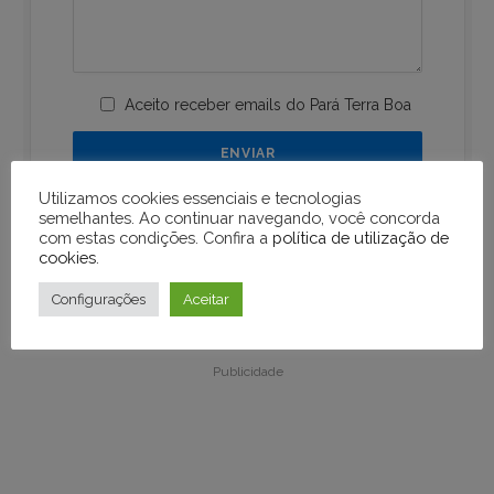
Aceito receber emails do Pará Terra Boa
Utilizamos cookies essenciais e tecnologias
semelhantes. Ao continuar navegando, você concorda
com estas condições. Confira a
política de utilização de
cookies
.
Configurações
Aceitar
Publicidade
Publicidade