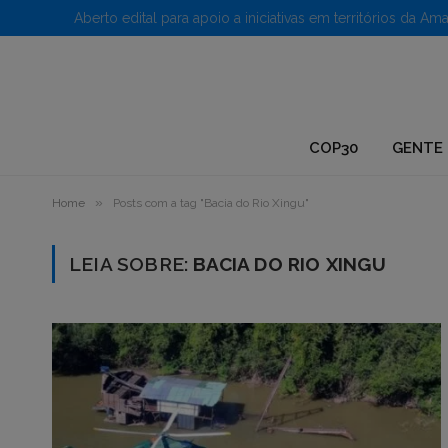
1.
COP30
GENTE 
»
Home
Posts com a tag "Bacia do Rio Xingu"
LEIA SOBRE:
BACIA DO RIO XINGU