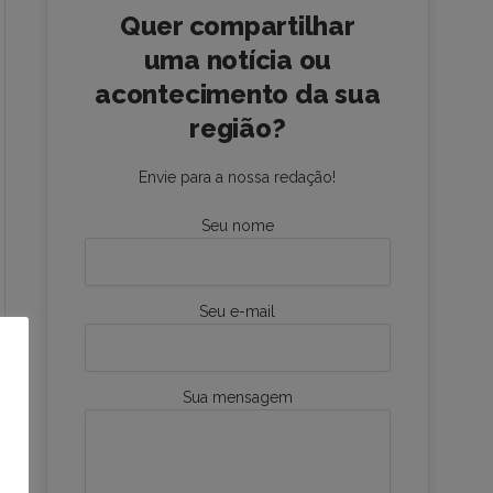
Quer compartilhar
uma notícia ou
acontecimento da sua
região?
Envie para a nossa redação!
Seu nome
Seu e-mail
Sua mensagem