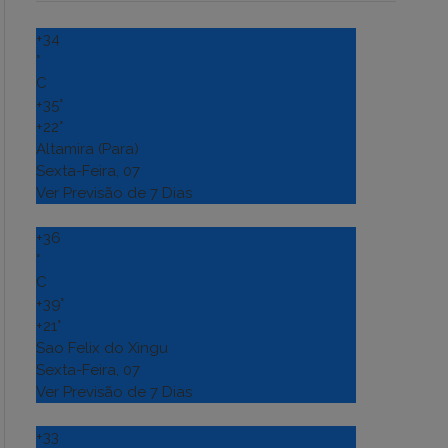
+
34
°
C
+
35°
+
22°
Altamira (Para)
Sexta-Feira, 07
Ver Previsão de 7 Dias
+
36
°
C
+
39°
+
21°
Sao Felix do Xingu
Sexta-Feira, 07
Ver Previsão de 7 Dias
+
33