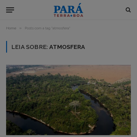
»
Home
Posts com a tag "atmosfera"
LEIA SOBRE:
ATMOSFERA