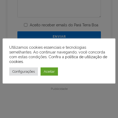
Aceito receber emails do Pará Terra Boa
Utilizamos cookies essenciais e tecnologias
semelhantes. Ao continuar navegando, você concorda
com estas condições. Confira a
política de utilização de
cookies
.
Configurações
Aceitar
Publicidade
Publicidade