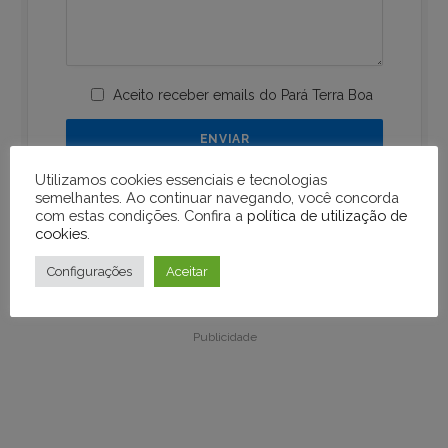
Aceito receber emails do Pará Terra Boa
Utilizamos cookies essenciais e tecnologias
semelhantes. Ao continuar navegando, você concorda
com estas condições. Confira a
política de utilização de
cookies
.
Configurações
Aceitar
Publicidade
Publicidade