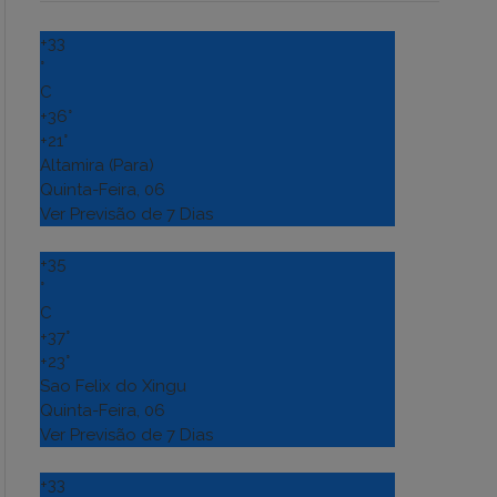
+
33
°
C
+
36°
+
21°
Altamira (Para)
Quinta-Feira, 06
Ver Previsão de 7 Dias
+
35
°
C
+
37°
+
23°
Sao Felix do Xingu
Quinta-Feira, 06
Ver Previsão de 7 Dias
+
33