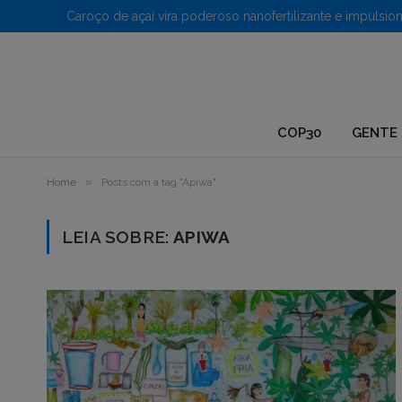
1.
COP30
GENTE 
»
Home
Posts com a tag "Apiwa"
LEIA SOBRE:
APIWA