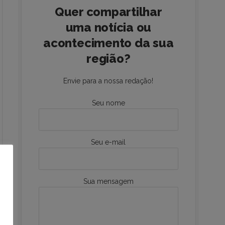
Quer compartilhar
uma notícia ou
acontecimento da sua
região?
Envie para a nossa redação!
Seu nome
Seu e-mail
Sua mensagem