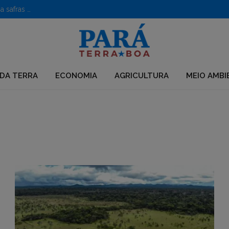
Caroço de açaí vira poderoso nanofertilizante e impulsiona safras no semiárido
DA TERRA
ECONOMIA
AGRICULTURA
MEIO AMBI