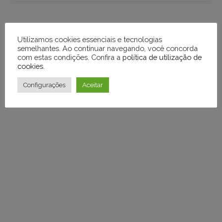
Publicidade
Utilizamos cookies essenciais e tecnologias
semelhantes. Ao continuar navegando, você concorda
com estas condições. Confira a
política de utilização de
cookies
.
Publicidade
Configurações
Aceitar