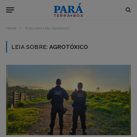
»
Home
Posts com a tag "agrotóxico"
LEIA SOBRE:
AGROTÓXICO