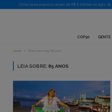
1.
COP30
GENTE 
»
Home
Posts com a tag "85 anos"
LEIA SOBRE:
85 ANOS