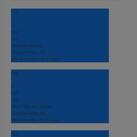
+
33
°
C
+
35°
+
21°
Altamira (Para)
Quinta-Feira, 06
Ver Previsão de 7 Dias
+
35
°
C
+
36°
+
23°
Sao Felix do Xingu
Quinta-Feira, 06
Ver Previsão de 7 Dias
+
33