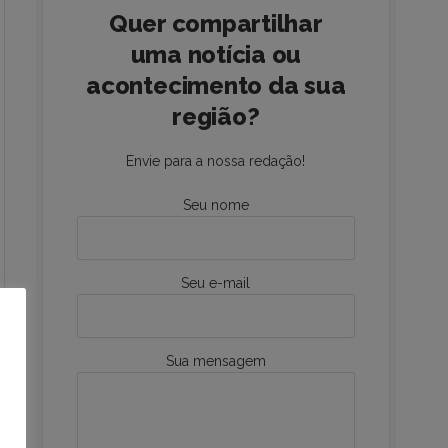
Quer compartilhar
uma notícia ou
acontecimento da sua
região?
Envie para a nossa redação!
Seu nome
Seu e-mail
Sua mensagem