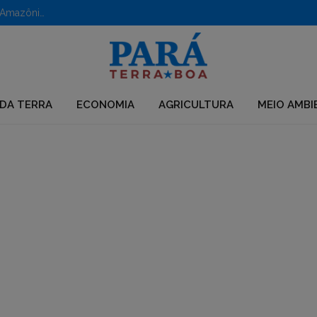
Clima causa prejuízos anuais de R$ 6 bilhões no agro da Amazônia, alerta estudo
DA TERRA
ECONOMIA
AGRICULTURA
MEIO AMBI