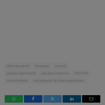
desmatamento
destaque
Imazon
pastejo rotacionado
pecuária intensiva
PPDDAM
produtividade
recuperação de áreas degradadas
WhatsApp
Facebook
Incorpore
LinkedIn
Email