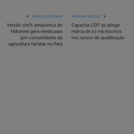
mídia
(YouTube,
ARTIGO ANTERIOR
PRÓXIMO ARTIGO
Twitter,
Versão 100% amazônica do
Capacita COP 30 atinge
hidromel gera renda para
marca de 10 mil inscritos
Flickr
300 comunidades da
nos cursos de qualificação
agricultura familiar no Pará
etc)
diretamente
em
tópicos
e
respostas