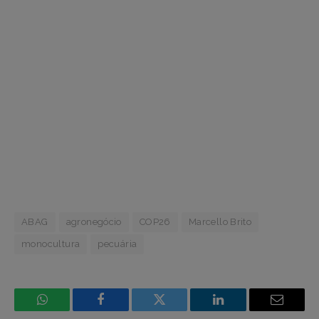
ABAG
agronegócio
COP26
Marcello Brito
monocultura
pecuária
WhatsApp
Facebook
Incorpore
LinkedIn
Email