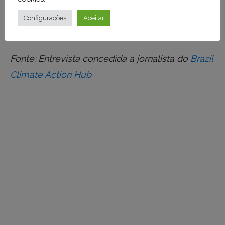
ABAG é a casa da agricultura moderna do
Configurações
Aceitar
Brasil.
Fonte: Entrevista concedida a jornalista do
Brazil
Climate Action Hub