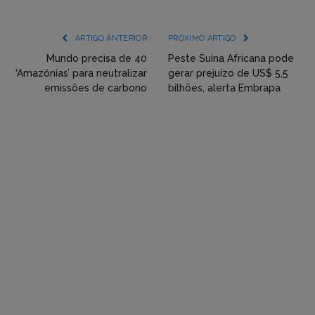
mídia
(YouTube,
ARTIGO ANTERIOR
PRÓXIMO ARTIGO
Twitter,
Mundo precisa de 40
Peste Suína Africana pode
‘Amazônias’ para neutralizar
gerar prejuízo de US$ 5,5
Flickr
emissões de carbono
bilhões, alerta Embrapa
etc)
diretamente
em
tópicos
e
respostas