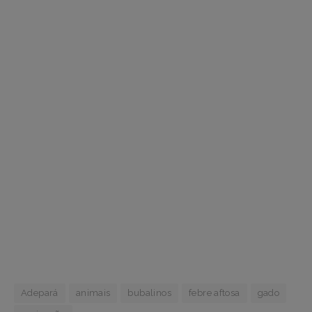
Adepará
animais
bubalinos
febre aftosa
gado