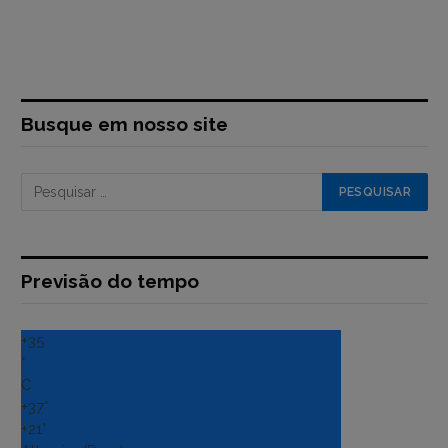
Busque em nosso site
Previsão do tempo
+
35
°
C
+
37°
+
21°