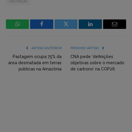
vacinação
WhatsApp
Facebook
Incorpore
LinkedIn
Email
mídia
(YouTube,
ARTIGO ANTERIOR
PRÓXIMO ARTIGO
Twitter,
Pastagem ocupa 75% da
CNA pede ‘definições
área desmatada em terras
objetivas sobre o mercado
Flickr
públicas na Amazônia
de carbono’ na COP26
etc)
diretamente
em
tópicos
e
respostas