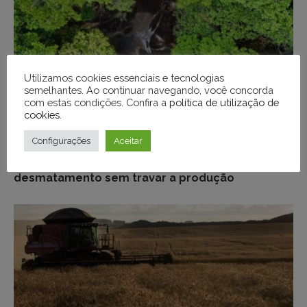
Utilizamos cookies essenciais e tecnologias
semelhantes. Ao continuar navegando, você concorda
com estas condições. Confira a
política de utilização de
cookies
.
ECONOMIA
Configurações
Aceitar
Como o crédito rural pode conter o
desmatamento sem travar a produção