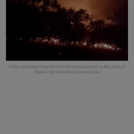
O fogo já destruiu mais de 5 km de vegetação local. na Boa Vista do
Tapará. Foto: Reprodução redes sociais