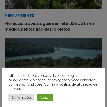
MEIO AMBIENTE
Florestas tropicais guardam até US$ 1,2 tri em
medicamentos não descobertos
Utilizamos cookies essenciais e tecnologias
semelhantes. Ao continuar navegando, você concorda
com estas condições. Confira a
política de utilização de
cookies
.
Configurações
Aceitar
MEIO AMBIENTE