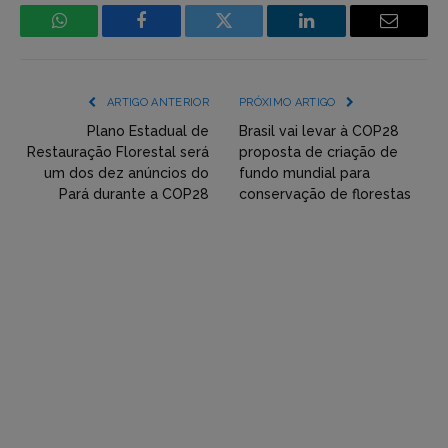
WhatsApp
Facebook
Incorpore
LinkedIn
Email
mídia
(YouTube,
ARTIGO ANTERIOR
PRÓXIMO ARTIGO
Twitter,
Plano Estadual de
Brasil vai levar à COP28
Restauração Florestal será
proposta de criação de
Flickr
um dos dez anúncios do
fundo mundial para
Pará durante a COP28
conservação de florestas
etc)
diretamente
em
tópicos
e
respostas