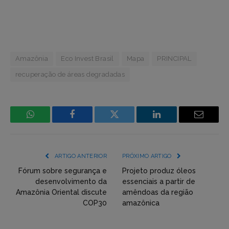
Amazônia
Eco Invest Brasil
Mapa
PRINCIPAL
recuperação de áreas degradadas
WhatsApp
Facebook
Incorpore
LinkedIn
Email
mídia
(YouTube,
ARTIGO ANTERIOR
PRÓXIMO ARTIGO
Twitter,
Fórum sobre segurança e
Projeto produz óleos
desenvolvimento da
essenciais a partir de
Flickr
Amazônia Oriental discute
amêndoas da região
COP30
amazônica
etc)
diretamente