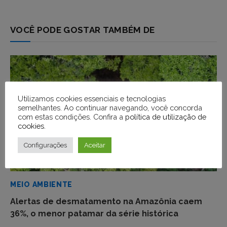
VOCÊ PODE GOSTAR TAMBÉM DE
Utilizamos cookies essenciais e tecnologias
semelhantes. Ao continuar navegando, você concorda
com estas condições. Confira a
política de utilização de
cookies
.
Configurações
Aceitar
MEIO AMBIENTE
Alertas de desmatamento na Amazônia caem
36%, o menor patamar da série histórica