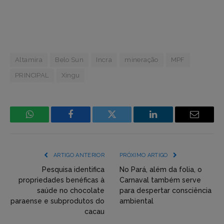
Altamira
Belo Sun
Incra
mineração
MPF
PRINCIPAL
Xingu
WhatsApp
Facebook
Incorpore
LinkedIn
Email
mídia
(YouTube,
ARTIGO ANTERIOR
PRÓXIMO ARTIGO
Twitter,
Pesquisa identifica
No Pará, além da folia, o
propriedades benéficas à
Carnaval também serve
Flickr
saúde no chocolate
para despertar consciência
paraense e subprodutos do
ambiental
etc)
cacau
diretamente