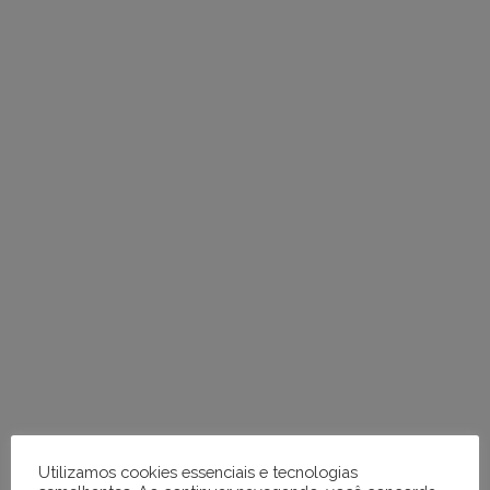
em
tópicos
e
respostas
Utilizamos cookies essenciais e tecnologias