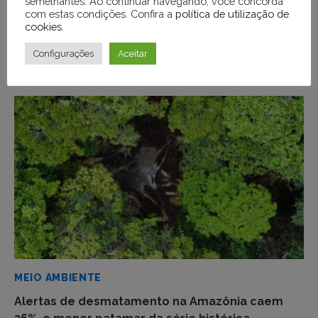
semelhantes. Ao continuar navegando, você concorda
com estas condições. Confira a
política de utilização de
cookies
.
Configurações
Aceitar
VOCÊ PODE GOSTAR TAMBÉM DE
MEIO AMBIENTE
Alertas de desmatamento na Amazônia caem