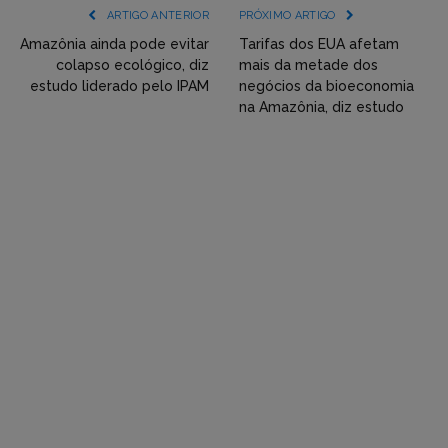
(YouTube,
ARTIGO ANTERIOR
PRÓXIMO ARTIGO
Twitter,
Amazônia ainda pode evitar
Tarifas dos EUA afetam
colapso ecológico, diz
mais da metade dos
Flickr
estudo liderado pelo IPAM
negócios da bioeconomia
na Amazônia, diz estudo
etc)
diretamente
em
tópicos
e
respostas