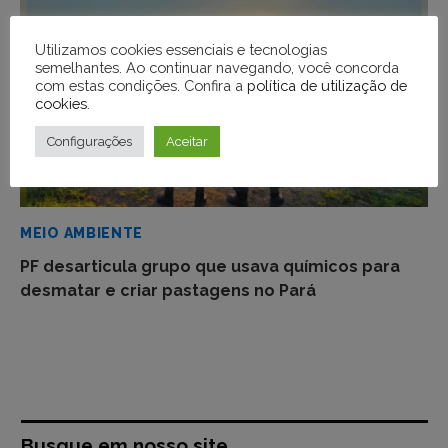
Utilizamos cookies essenciais e tecnologias
semelhantes. Ao continuar navegando, você concorda
com estas condições. Confira a
política de utilização de
cookies
.
Configurações
Aceitar
MEIO AMBIENTE
PF desarticula grupo que usava químicos para
desmatar e criar pastagens no Pará
Busque em nosso site