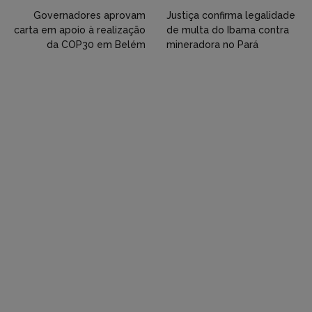
Twitter,
Governadores aprovam
Justiça confirma legalidade
carta em apoio à realização
de multa do Ibama contra
Flickr
da COP30 em Belém
mineradora no Pará
etc)
diretamente
em
tópicos
e
respostas