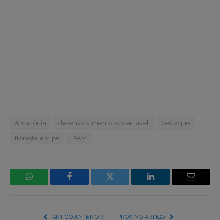
Amazônia
desenvolvimento sustentável
destaque
floresta em pé
IPAM
WhatsApp
Facebook
Incorpore
LinkedIn
Email
mídia
(YouTube,
ARTIGO ANTERIOR
PRÓXIMO ARTIGO