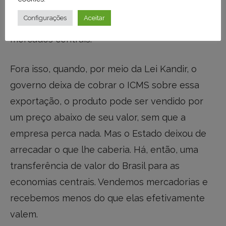
a redução eleva a rentabilidade da atividade,
Configurações
Aceitar
permitindo que o produto chegue barato aos
mercados centrais.
Fora isso, quando, por meio da Lei Kandir, o
governo deixa de cobrar o ICMS sobre essa
exportação, o produto pode ser vendido por
um preço abaixo de seu valor, sem que a
empresa perca nada. Mas o Estado deixou de
arrecadar o que lhe caberia. Há, então, uma
transferência de valor do Brasil para as
economias centrais. Vendemos mercadorias e
recebemos menos do que elas efetivamente
valem.