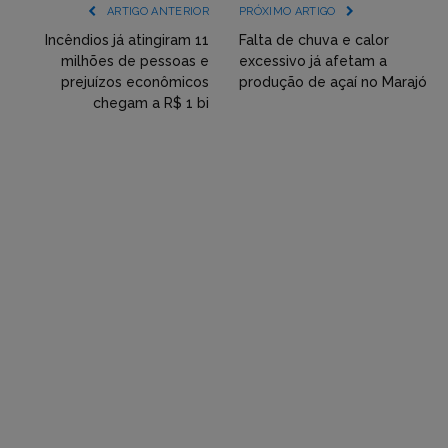
(YouTube,
ARTIGO ANTERIOR
PRÓXIMO ARTIGO
Twitter,
Incêndios já atingiram 11
Falta de chuva e calor
milhões de pessoas e
excessivo já afetam a
Flickr
prejuízos econômicos
produção de açaí no Marajó
chegam a R$ 1 bi
etc)
diretamente
em
tópicos
e
respostas