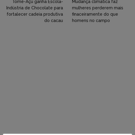
Twitter,
Tomé-Açu ganha Escola-
Mudança climática faz
Indústria de Chocolate para
mulheres perderem mais
Flickr
fortalecer cadeia produtiva
finaceiramente do que
do cacau
homens no campo
etc)
diretamente
em
tópicos
e
respostas