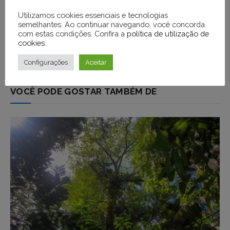
Utilizamos cookies essenciais e tecnologias
semelhantes. Ao continuar navegando, você concorda
com estas condições. Confira a
política de utilização de
cookies
.
Configurações
Aceitar
VOCÊ PODE GOSTAR TAMBÉM DE