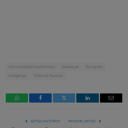
comunidades tradicionais
destaque
ferrogrão
indígenas
Tribunal Popular
WhatsApp
Facebook
Incorpore
LinkedIn
Email
mídia
(YouTube,
ARTIGO ANTERIOR
PRÓXIMO ARTIGO