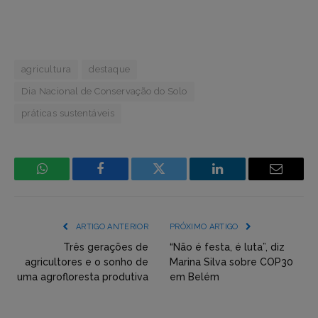
agricultura
destaque
Dia Nacional de Conservação do Solo
práticas sustentáveis
WhatsApp
Facebook
Incorpore
LinkedIn
Email
mídia
(YouTube,
ARTIGO ANTERIOR
PRÓXIMO ARTIGO
Twitter,
Três gerações de
“Não é festa, é luta”, diz
agricultores e o sonho de
Marina Silva sobre COP30
Flickr
uma agrofloresta produtiva
em Belém
etc)
diretamente