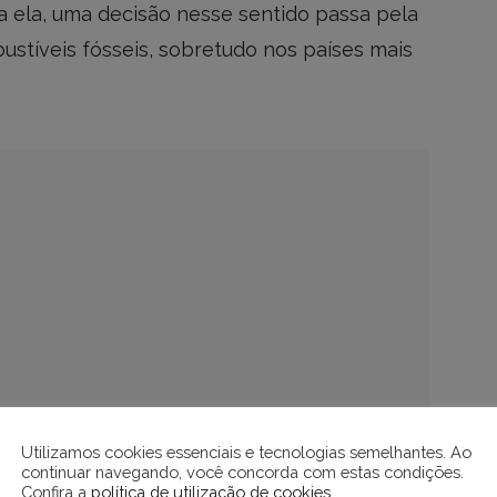
a ela, uma decisão nesse sentido passa pela
stíveis fósseis, sobretudo nos países mais
Utilizamos cookies essenciais e tecnologias semelhantes. Ao
continuar navegando, você concorda com estas condições.
Confira a
política de utilização de cookies
.