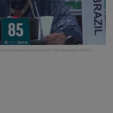
da limitação do aquecimento em 1,5ºC. Foto: Reprodução UNFCCC