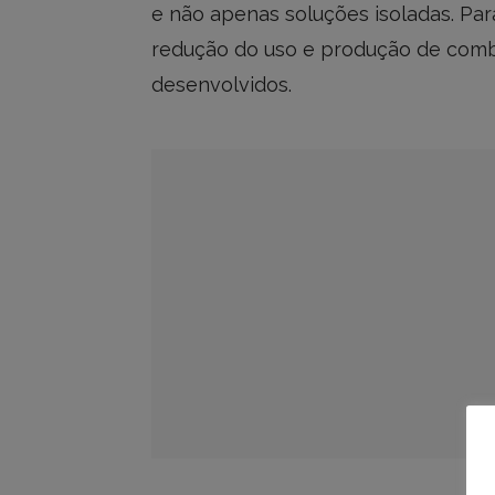
e não apenas soluções isoladas. Par
redução do uso e produção de combu
desenvolvidos.