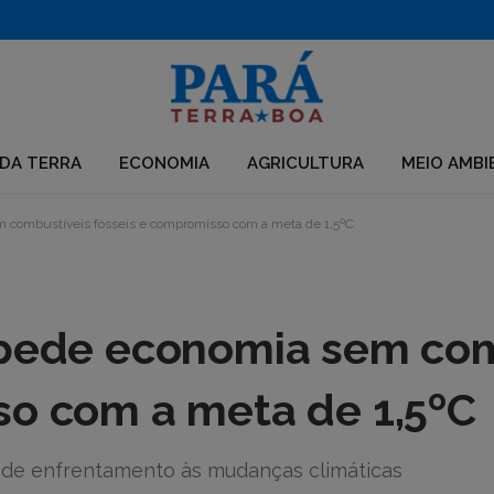
Aberto edital para apoio a iniciativas em territórios da Amazônia Legal
DA TERRA
ECONOMIA
AGRICULTURA
MEIO AMBI
m combustíveis fósseis e compromisso com a meta de 1,5ºC
 pede economia sem com
so com a meta de 1,5ºC
s de enfrentamento às mudanças climáticas