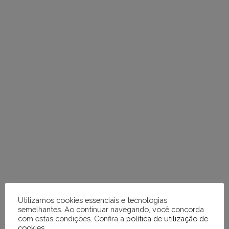
e
respostas
Utilizamos cookies essenciais e tecnologias
semelhantes. Ao continuar navegando, você concorda
com estas condições. Confira a
política de utilização de
cookies
.