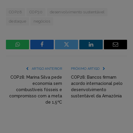
COP28
COP30
desenvolvimento sustentável
destaque
negócios
WhatsApp
Facebook
Incorpore
LinkedIn
Email
mídia
(YouTube,
ARTIGO ANTERIOR
PRÓXIMO ARTIGO
Twitter,
COP28: Marina Silva pede
COP28: Bancos firmam
economia sem
acordo internacional pelo
Flickr
combustíveis fósseis e
desenvolvimento
compromisso com a meta
sustentável da Amazônia
etc)
de 1,5ºC
diretamente
em
tópicos