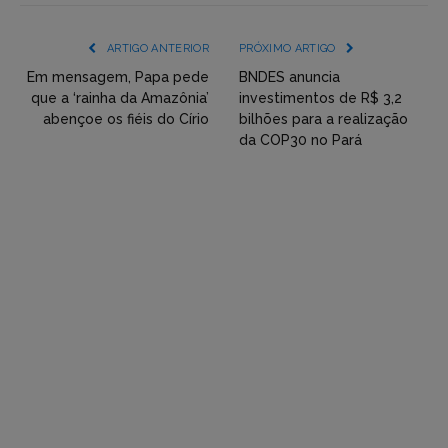
mídia
(YouTube,
ARTIGO ANTERIOR
PRÓXIMO ARTIGO
Twitter,
Em mensagem, Papa pede
BNDES anuncia
que a ‘rainha da Amazônia’
investimentos de R$ 3,2
Flickr
abençoe os fiéis do Círio
bilhões para a realização
da COP30 no Pará
etc)
diretamente
em
tópicos
e
respostas