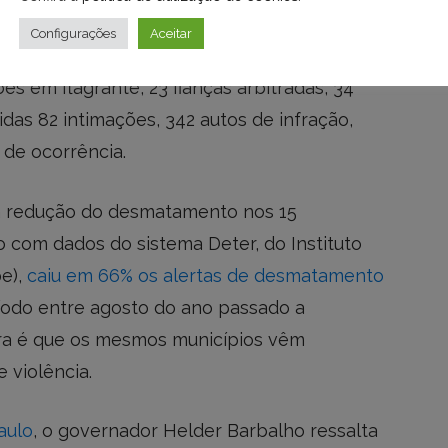
Configurações
Aceitar
s em flagrante, 23 fianças arbitradas, 34
tidas 82 intimações, 342 autos de infração,
 de ocorrência.
a redução do desmatamento nos 15
 com dados do sistema Deter, do Instituto
pe),
caiu em 66% os alertas de desmatamento
íodo entre agosto do ano passado a
gora é que os mesmos municípios vêm
 violência.
aulo
, o governador Helder Barbalho ressalta