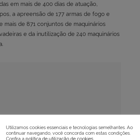
radas em mais de 400 dias de atuação,
impos, a apreensão de 177 armas de fogo e
 mais de 871 conjuntos de maquinários
vadeiras e da inutilização de 240 maquinários
a.
Utilizamos cookies essenciais e tecnologias semelhantes. Ao
continuar navegando, você concorda com estas condições.
Confira a
política de utilização de cookies
.