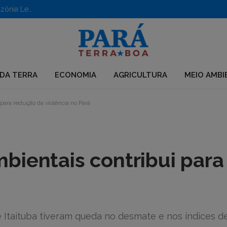
Aberto edital para apoio a iniciativas em territórios da Amazônia Legal
DA TERRA
ECONOMIA
AGRICULTURA
MEIO AMBI
para redução da violência no Pará
bientais contribui par
e Itaituba tiveram queda no desmate e nos índices d