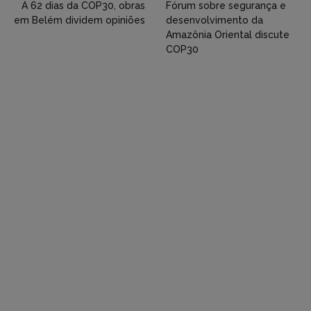
Twitter,
A 62 dias da COP30, obras
Fórum sobre segurança e
em Belém dividem opiniões
desenvolvimento da
Flickr
Amazônia Oriental discute
COP30
etc)
diretamente
em
tópicos
e
respostas