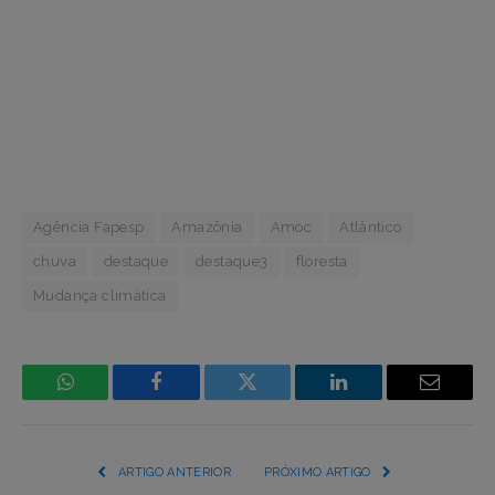
Agência Fapesp
Amazônia
Amoc
Atlântico
chuva
destaque
destaque3
floresta
Mudança climática
WhatsApp
Facebook
Incorpore
LinkedIn
Email
mídia
(YouTube,
ARTIGO ANTERIOR
PRÓXIMO ARTIGO