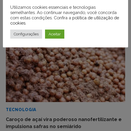
Utilizamos cookies essenciais e tecnologias
MEIO AMBIENTE
semelhantes. Ao continuar navegando, você concorda
Aberto edital para apoio a iniciativas em
com estas condições. Confira a
política de utilização de
cookies
.
territórios da Amazônia Legal
Configurações
Aceitar
TECNOLOGIA
Caroço de açaí vira poderoso nanofertilizante e
impulsiona safras no semiárido