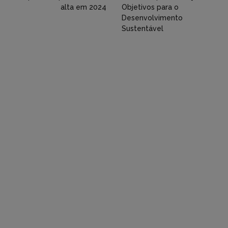
Flickr
alta em 2024
Objetivos para o
Desenvolvimento
etc)
Sustentável
diretamente
em
tópicos
e
respostas