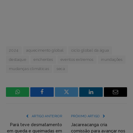
2024
aquecimento global
ciclo global da água
destaque
enchentes
eventos extremos
inundações
mudanças climáticas
seca
WhatsApp
Facebook
Incorpore
LinkedIn
Email
mídia
(YouTube,
ARTIGO ANTERIOR
PRÓXIMO ARTIGO
Twitter,
Pará teve desmatamento
Jacareacanga cria
em queda e queimadas em
comissão para avançar nos