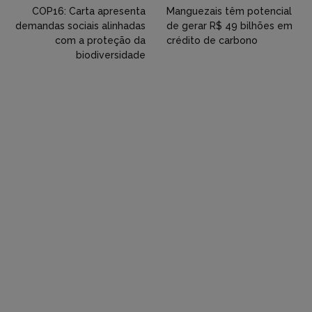
Twitter,
COP16: Carta apresenta
Manguezais têm potencial
demandas sociais alinhadas
de gerar R$ 49 bilhões em
Flickr
com a proteção da
crédito de carbono
biodiversidade
etc)
diretamente
em
tópicos
e
respostas