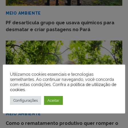
MEIO AMBIENTE
PF desarticula grupo que usava químicos para
desmatar e criar pastagens no Pará
Utilizamos cookies essenciais e tecnologias
semelhantes. Ao continuar navegando, você concorda
com estas condições. Confira a
política de utilização de
cookies
.
Configurações
Aceitar
MEIO AMBIENTE
Como o rematamento produtivo quer romper o