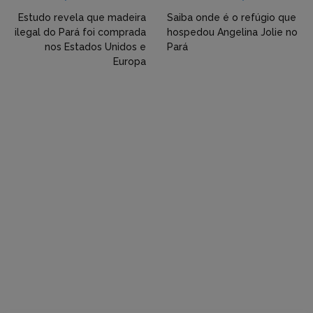
Twitter,
Estudo revela que madeira
Saiba onde é o refúgio que
ilegal do Pará foi comprada
hospedou Angelina Jolie no
Flickr
nos Estados Unidos e
Pará
Europa
etc)
diretamente
em
tópicos
e
respostas