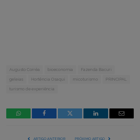
Augusto Corrêa
bioeconomia
Fazenda Bacuri
geleias
Hortência Osaqui
micoturismo
PRINCIPAL
turismo de experiência
WhatsApp
Facebook
Incorpore
LinkedIn
Email
mídia
(YouTube,
ARTIGO ANTERIOR
PRÓXIMO ARTIGO