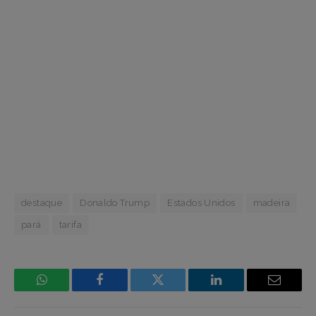
destaque
Donaldo Trump
Estados Unidos
madeira
pará
tarifa
WhatsApp
Facebook
Incorpore
LinkedIn
Email
mídia