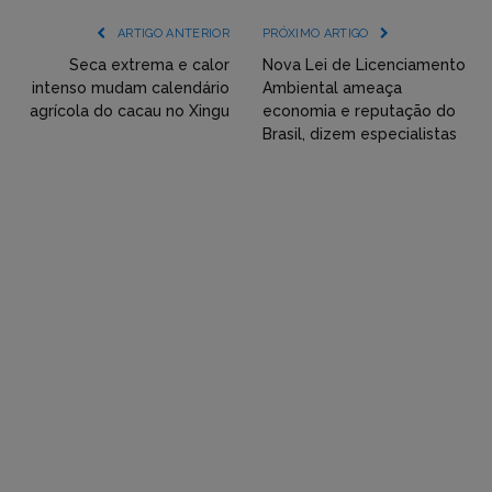
(YouTube,
ARTIGO ANTERIOR
PRÓXIMO ARTIGO
Twitter,
Seca extrema e calor
Nova Lei de Licenciamento
intenso mudam calendário
Ambiental ameaça
Flickr
agrícola do cacau no Xingu
economia e reputação do
Brasil, dizem especialistas
etc)
diretamente
em
tópicos
e
respostas