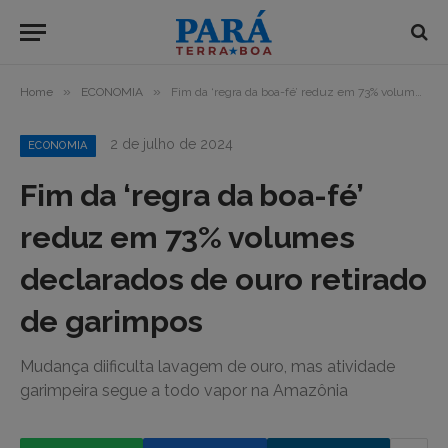
»
»
Home
ECONOMIA
Fim da ‘regra da boa-fé’ reduz em 73% volumes declarados de ouro retirado de garimpos
2 de julho de 2024
ECONOMIA
Fim da ‘regra da boa-fé’
reduz em 73% volumes
declarados de ouro retirado
de garimpos
Mudança diificulta lavagem de ouro, mas atividade
garimpeira segue a todo vapor na Amazônia