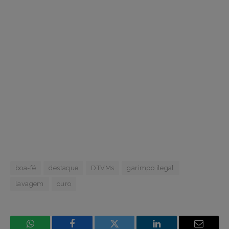
boa-fé
destaque
DTVMs
garimpo ilegal
lavagem
ouro