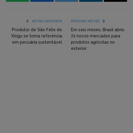
WhatsApp
Facebook
Incorpore
LinkedIn
Email
mídia
(YouTube,
ARTIGO ANTERIOR
PRÓXIMO ARTIGO
Twitter,
Produtor de São Félix do
Em seis meses, Brasil abriu
Xingu se torna referência
72 novos mercados para
Flickr
em pecuária sustentável
produtos agrícolas no
exterior
etc)
diretamente
em
tópicos
e
respostas