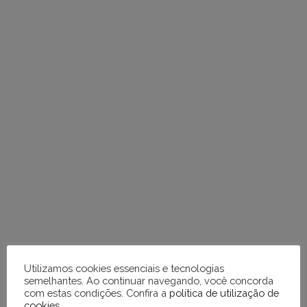
e
respostas
Utilizamos cookies essenciais e tecnologias
semelhantes. Ao continuar navegando, você concorda
com estas condições. Confira a
política de utilização de
cookies
.