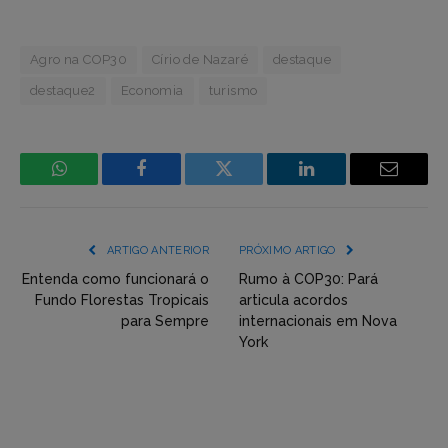
Agro na COP30
Círio de Nazaré
destaque
destaque2
Economia
turismo
WhatsApp
Facebook
Incorpore
LinkedIn
Email
mídia
(YouTube,
ARTIGO ANTERIOR
PRÓXIMO ARTIGO
Twitter,
Entenda como funcionará o
Rumo à COP30: Pará
Fundo Florestas Tropicais
articula acordos
Flickr
para Sempre
internacionais em Nova
York
etc)
diretamente
em
tópicos