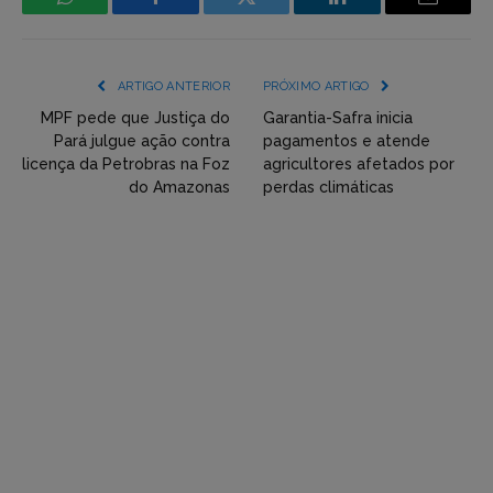
WhatsApp
Facebook
Incorpore
LinkedIn
Email
mídia
(YouTube,
ARTIGO ANTERIOR
PRÓXIMO ARTIGO
Twitter,
MPF pede que Justiça do
Garantia-Safra inicia
Pará julgue ação contra
pagamentos e atende
Flickr
licença da Petrobras na Foz
agricultores afetados por
do Amazonas
perdas climáticas
etc)
diretamente
em
tópicos
e
respostas