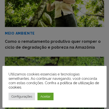
MEIO AMBIENTE
Como o rematamento produtivo quer romper o
ciclo de degradação e pobreza na Amazônia
Utilizamos cookies essenciais e tecnologias
semelhantes. Ao continuar navegando, você concorda
com estas condições. Confira a
política de utilização de
cookies
.
Configurações
Aceitar