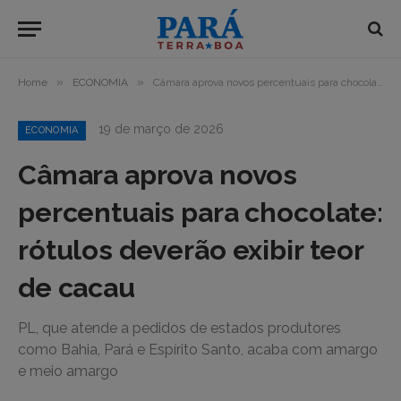
»
»
Home
ECONOMIA
Câmara aprova novos percentuais para chocolate: rótulos deverão exibir teor de cacau
19 de março de 2026
ECONOMIA
Câmara aprova novos
percentuais para chocolate:
rótulos deverão exibir teor
de cacau
PL, que atende a pedidos de estados produtores
como Bahia, Pará e Espírito Santo, acaba com amargo
e meio amargo