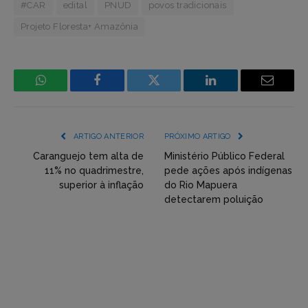
#CAR
edital
PNUD
povos tradicionais
Projeto Floresta+ Amazônia
WhatsApp
Facebook
Incorpore
LinkedIn
Email
mídia
(YouTube,
ARTIGO ANTERIOR
PRÓXIMO ARTIGO
Twitter,
Caranguejo tem alta de
Ministério Público Federal
11% no quadrimestre,
pede ações após indígenas
Flickr
superior à inflação
do Rio Mapuera
detectarem poluição
etc)
diretamente
em
tópicos
e