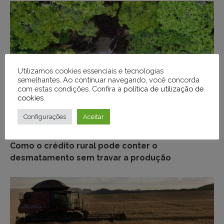
Utilizamos cookies essenciais e tecnologias
semelhantes. Ao continuar navegando, você concorda
com estas condições. Confira a
política de utilização de
cookies
.
Configurações
Aceitar
ECONOMIA
Como o crédito rural pode conter o
desmatamento sem travar a produção