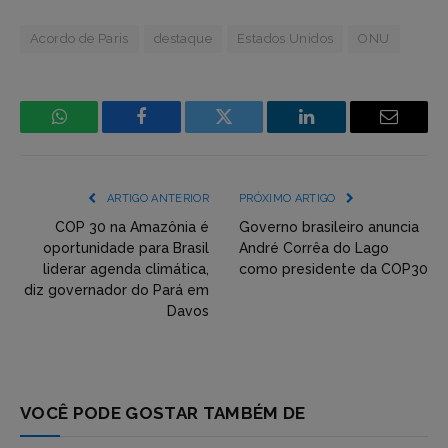
Acordo de Paris
destaque
Estados Unidos
ONU
WhatsApp
Facebook
Incorpore
LinkedIn
Email
mídia
(YouTube,
ARTIGO ANTERIOR
PRÓXIMO ARTIGO
Twitter,
COP 30 na Amazônia é
Governo brasileiro anuncia
oportunidade para Brasil
André Corrêa do Lago
Flickr
liderar agenda climática,
como presidente da COP30
diz governador do Pará em
etc)
Davos
diretamente
em
tópicos
VOCÊ PODE GOSTAR TAMBÉM DE
e