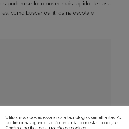
les podem se locomover mais rápido de casa
res, como buscar os filhos na escola e
Utilizamos cookies essenciais e tecnologias semelhantes. Ao
continuar navegando, você concorda com estas condições.
Confira a
política de utilização de cookies
.