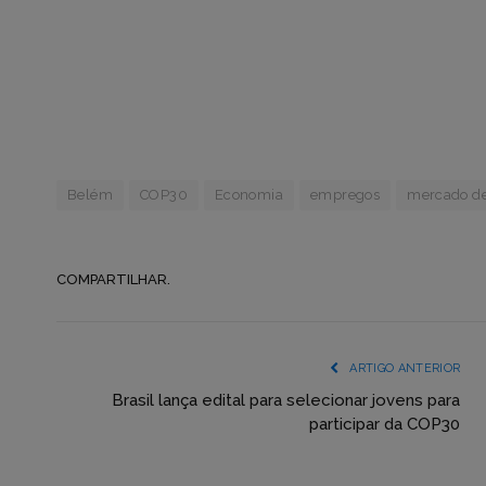
Belém
COP30
Economia
empregos
mercado de
COMPARTILHAR.
ARTIGO ANTERIOR
Brasil lança edital para selecionar jovens para
participar da COP30