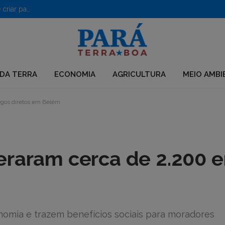
PF desarticula grupo que usava químicos para desmatar e criar pastagens no Pará
DA TERRA
ECONOMIA
AGRICULTURA
MEIO AMBI
egos diretos em Belém
eraram cerca de 2.200
nomia e trazem benefícios sociais para moradores