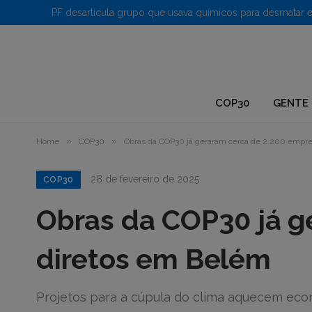
1.
COP30
GENTE 
»
»
Home
COP30
Obras da COP30 já geraram cerca de 2.200 empr
28 de fevereiro de 2025
COP30
Obras da COP30 já g
diretos em Belém
Projetos para a cúpula do clima aquecem eco