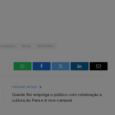
 trabalho
obras
PRINCIPAL
WhatsApp
Facebook
Incorpore
LinkedIn
Email
mídia
(YouTube,
PRÓXIMO ARTIGO
Twitter,
Grande Rio empolga o público com celebração à
cultura do Pará e é vice-campeã
Flickr
etc)