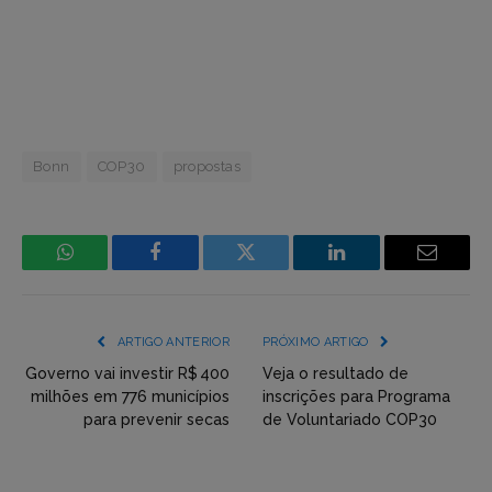
Bonn
COP30
propostas
WhatsApp
Facebook
Incorpore
LinkedIn
Email
mídia
(YouTube,
ARTIGO ANTERIOR
PRÓXIMO ARTIGO
Twitter,
Governo vai investir R$ 400
Veja o resultado de
milhões em 776 municípios
inscrições para Programa
Flickr
para prevenir secas
de Voluntariado COP30
etc)
diretamente