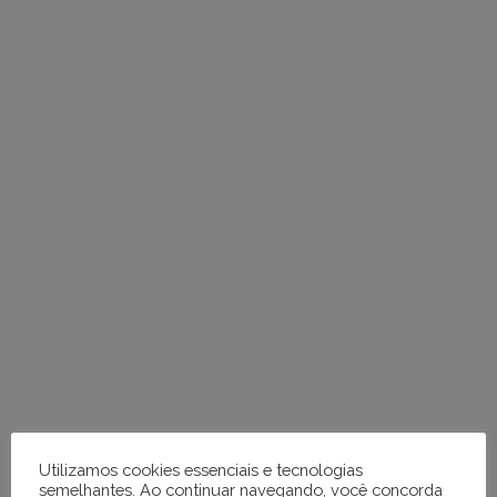
em
tópicos
e
respostas
Utilizamos cookies essenciais e tecnologias
semelhantes. Ao continuar navegando, você concorda