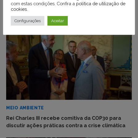
com estas condições. Confira a
política de utilização de
cookies
.
VOCÊ PODE GOSTAR TAMBÉM DE
Configurações
Aceitar
MEIO AMBIENTE
Rei Charles III recebe comitiva da COP30 para
discutir ações práticas contra a crise climática