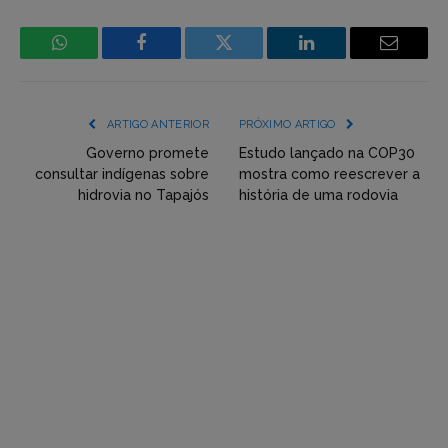
WhatsApp
Facebook
Incorpore
LinkedIn
Email
mídia
(YouTube,
ARTIGO ANTERIOR
PRÓXIMO ARTIGO
Twitter,
Governo promete
Estudo lançado na COP30
consultar indígenas sobre
mostra como reescrever a
Flickr
hidrovia no Tapajós
história de uma rodovia
etc)
diretamente
em
tópicos
e
respostas