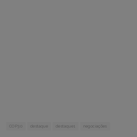
COP30
destaque
destaque1
negociações