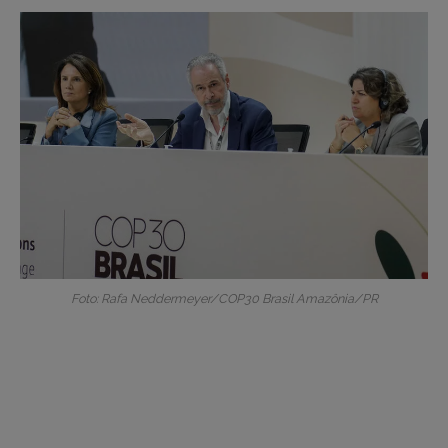
Foto: Rafa Neddermeyer/COP30 Brasil Amazônia/PR