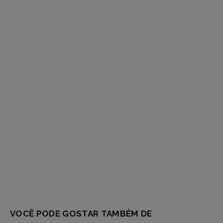
e
respostas
VOCÊ PODE GOSTAR TAMBÉM DE