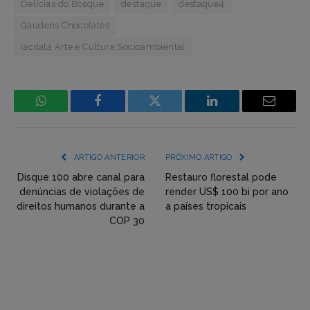
Delícias do Bosque
destaque
destaque4
Gaudens Chocolates
Iacitatá Arte e Cultura Socioambiental
WhatsApp
Facebook
Incorpore
LinkedIn
Email
mídia
(YouTube,
ARTIGO ANTERIOR
PRÓXIMO ARTIGO
Twitter,
Disque 100 abre canal para
Restauro florestal pode
denúncias de violações de
render US$ 100 bi por ano
Flickr
direitos humanos durante a
a países tropicais
COP 30
etc)
diretamente
em
tópicos