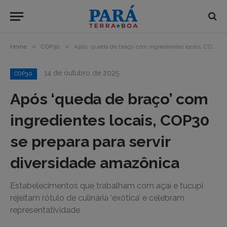
»
»
Home
COP30
Após ‘queda de braço’ com ingredientes locais, COP30 se prepara para servir diversidade amazônica
14 de outubro de 2025
COP30
Após ‘queda de braço’ com
ingredientes locais, COP30
se prepara para servir
diversidade amazônica
Estabelecimentos que trabalham com açaí e tucupi
rejeitam rótulo de culinária ‘exótica’ e celebram
representatividade