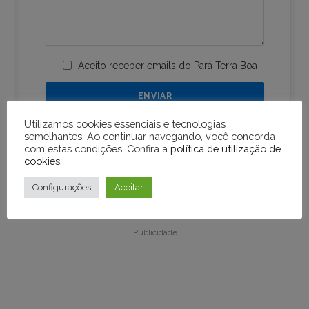
Aceito receber emails do Pará Terra Boa
Utilizamos cookies essenciais e tecnologias
semelhantes. Ao continuar navegando, você concorda
com estas condições. Confira a
política de utilização de
cookies
.
Configurações
Aceitar
Publicidade
Publicidade