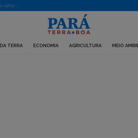
Caroço de açaí vira poderoso nanofertilizante e impulsiona safras no semiárido
DA TERRA
ECONOMIA
AGRICULTURA
MEIO AMBI