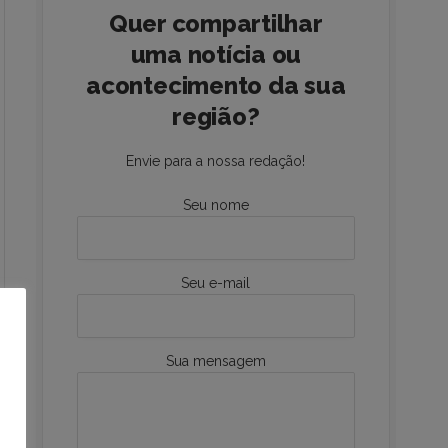
Quer compartilhar
uma notícia ou
acontecimento da sua
região?
Envie para a nossa redação!
Seu nome
Seu e-mail
Sua mensagem