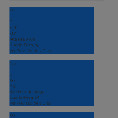
+
34
°
C
+
36°
+
21°
Altamira (Para)
Quarta-Feira, 05
Ver Previsão de 7 Dias
+
35
°
C
+
37°
+
19°
Sao Felix do Xingu
Quarta-Feira, 05
Ver Previsão de 7 Dias
+
33