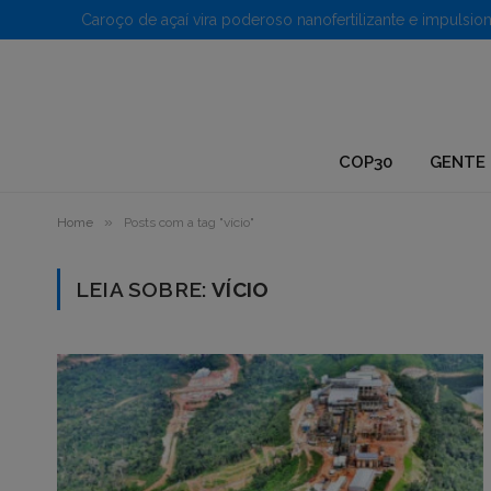
1.
COP30
GENTE 
»
Home
Posts com a tag "vício"
LEIA SOBRE:
VÍCIO