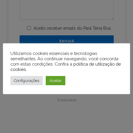
Aceito receber emails do Pará Terra Boa
Utilizamos cookies essenciais e tecnologias
semelhantes. Ao continuar navegando, você concorda
com estas condições. Confira a
política de utilização de
cookies
.
Configurações
Aceitar
Publicidade
Publicidade