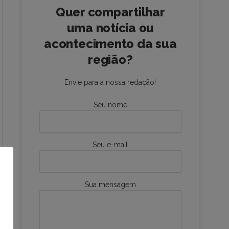
Quer compartilhar
uma notícia ou
acontecimento da sua
região?
Envie para a nossa redação!
Seu nome
Seu e-mail
Sua mensagem