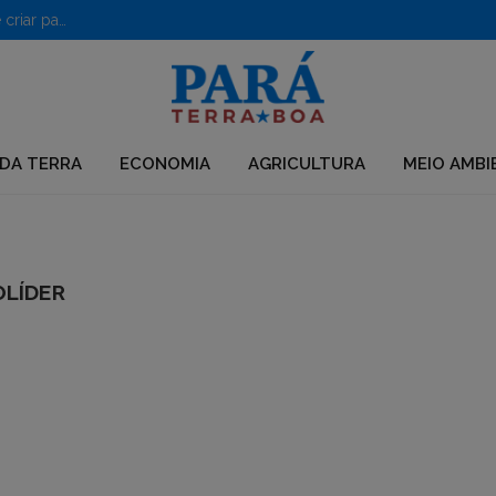
PF desarticula grupo que usava químicos para desmatar e criar pastagens no Pará
DA TERRA
ECONOMIA
AGRICULTURA
MEIO AMBI
OLÍDER