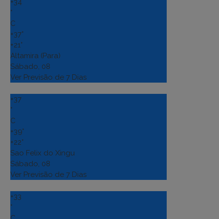
+
34
°
C
+
37°
+
21°
Altamira (Para)
Sábado, 08
Ver Previsão de 7 Dias
+
37
°
C
+
39°
+
22°
Sao Felix do Xingu
Sábado, 08
Ver Previsão de 7 Dias
+
33
°
C