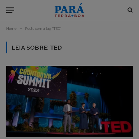
»
Home
Posts com a tag "TED"
LEIA SOBRE:
TED