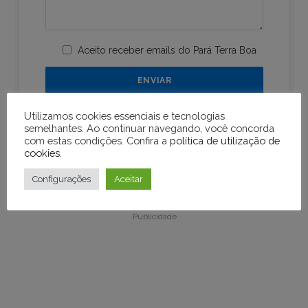
Aceito receber emails do Pará Terra Boa
Utilizamos cookies essenciais e tecnologias
semelhantes. Ao continuar navegando, você concorda
com estas condições. Confira a
política de utilização de
cookies
.
Publicidade
Configurações
Aceitar
Publicidade