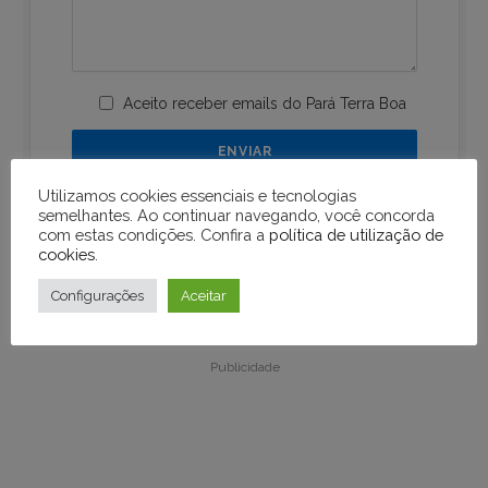
Aceito receber emails do Pará Terra Boa
Utilizamos cookies essenciais e tecnologias
semelhantes. Ao continuar navegando, você concorda
com estas condições. Confira a
política de utilização de
cookies
.
Configurações
Aceitar
Publicidade
Publicidade