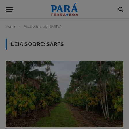
»
Home
Posts com a tag "SARFs"
LEIA SOBRE:
SARFS