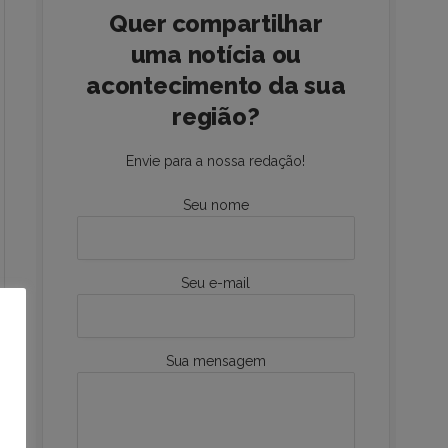
Quer compartilhar
uma notícia ou
acontecimento da sua
região?
Envie para a nossa redação!
Seu nome
Seu e-mail
Sua mensagem