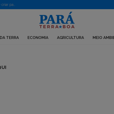
PF desarticula grupo que usava químicos para desmatar e criar pastagens no Pará
DA TERRA
ECONOMIA
AGRICULTURA
MEIO AMBI
QUI