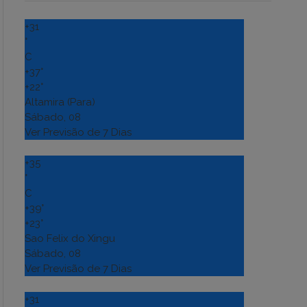
+
31
°
C
+
37°
+
22°
Altamira (Para)
Sábado, 08
Ver Previsão de 7 Dias
+
35
°
C
+
39°
+
23°
Sao Felix do Xingu
Sábado, 08
Ver Previsão de 7 Dias
+
31