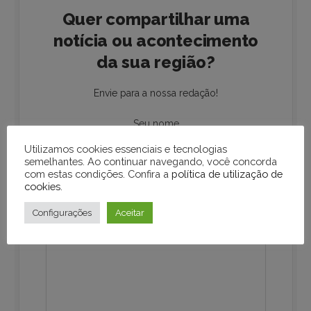
Quer compartilhar uma
notícia ou acontecimento
da sua região?
Envie para a nossa redação!
Seu nome
Utilizamos cookies essenciais e tecnologias
semelhantes. Ao continuar navegando, você concorda
com estas condições. Confira a
política de utilização de
Seu e-mail
cookies
.
Configurações
Aceitar
Sua mensagem