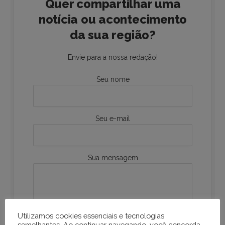
Quer compartilhar uma
notícia ou acontecimento
da sua região?
Envie para a nossa redação!
Seu nome
Seu e-mail
Sua mensagem
Utilizamos cookies essenciais e tecnologias
semelhantes. Ao continuar navegando, você concorda