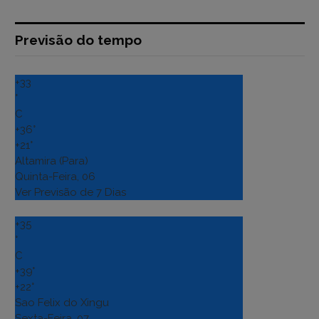
Previsão do tempo
+
33
°
C
+
36°
+
21°
Altamira (Para)
Quinta-Feira, 06
Ver Previsão de 7 Dias
+
35
°
C
+
39°
+
22°
Sao Felix do Xingu
Sexta-Feira, 07