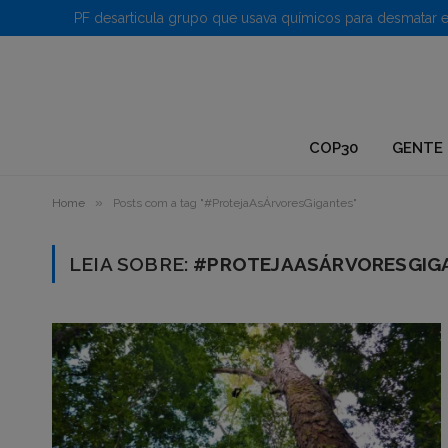
1.
COP30
GENTE 
»
Home
Posts com a tag "#ProtejaAsÁrvoresGigantes"
LEIA SOBRE:
#PROTEJAASÁRVORESGIG