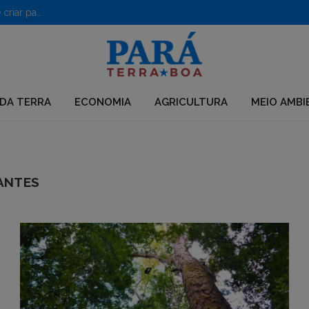
PF desarticula grupo que usava químicos para desmatar e criar pastagens no Pará
DA TERRA
ECONOMIA
AGRICULTURA
MEIO AMBI
ANTES