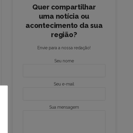
Quer compartilhar
uma notícia ou
acontecimento da sua
região?
Envie para a nossa redação!
Seu nome
Seu e-mail
Sua mensagem