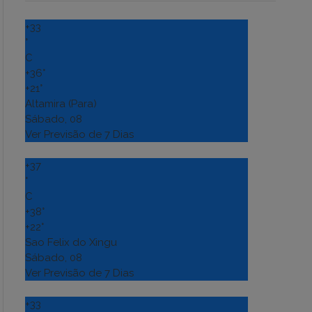
+
33
°
C
+
36°
+
21°
Altamira (Para)
Sábado, 08
Ver Previsão de 7 Dias
+
37
°
C
+
38°
+
22°
Sao Felix do Xingu
Sábado, 08
Ver Previsão de 7 Dias
+
33