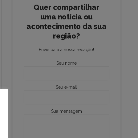
Quer compartilhar
uma notícia ou
acontecimento da sua
região?
Envie para a nossa redação!
Seu nome
Seu e-mail
Sua mensagem